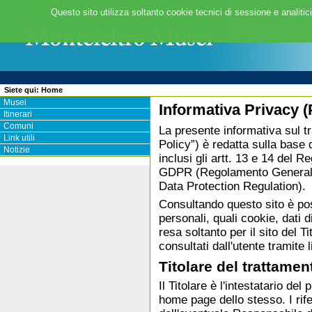
Questo sito utilizza soltanto cookie tecnici di sessione e analitic
Siete qui:
Home
Musei
Informativa Privacy (
Itinerari
Comuni
La presente informativa sul t
Link utili
Policy”) è redatta sulla base d
Notizie
inclusi gli artt. 13 e 14 de
GDPR (Regolamento Generale 
Data Protection Regulation).
Consultando questo sito è pos
personali, quali cookie, dati 
resa soltanto per il sito del T
consultati dall'utente tramite l
Titolare del trattamen
Il Titolare è l'intestatario de
home page dello stesso. I rife