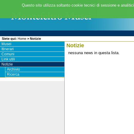
Questo sito utilizza soltanto cookie tecnici di sessione e analitic
Siete qui:
Home
>
Notizie
Musei
Notizie
Itinerari
nessuna news in questa lista.
Comuni
Link utili
Notizie
Archivio
Ricerca