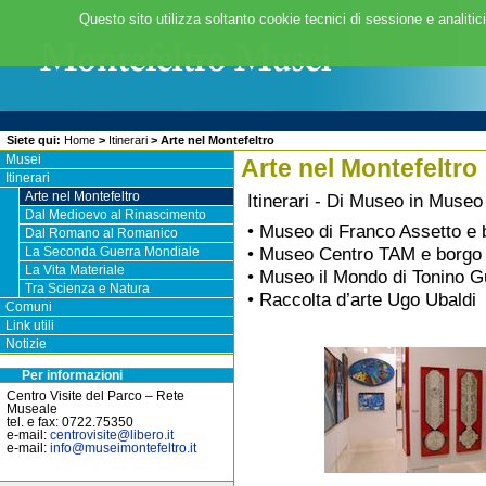
Questo sito utilizza soltanto cookie tecnici di sessione e analitic
Siete qui:
Home
>
Itinerari
>
Arte nel Montefeltro
Musei
Arte nel Montefeltro
Itinerari
Itinerari - Di Museo in Museo
Arte nel Montefeltro
Dal Medioevo al Rinascimento
• Museo di Franco Assetto e 
Dal Romano al Romanico
• Museo Centro TAM e borgo d
La Seconda Guerra Mondiale
La Vita Materiale
• Museo il Mondo di Tonino G
Tra Scienza e Natura
• Raccolta d’arte Ugo Ubaldi
Comuni
Link utili
Notizie
Per informazioni
Centro Visite del Parco – Rete
Museale
tel. e fax: 0722.75350
e-mail:
centrovisite
@
libero.it
e-mail:
info
@
museimontefeltro.it