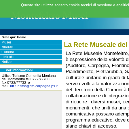
Questo sito utilizza soltanto cookie tecnici di sessione e analitic
Siete qui:
Home
Musei
La Rete Museale del
Itinerari
La Rete Museale Montefeltro, 
Comuni
Link utili
è espressione della volontà d
Notizie
(Auditore, Carpegna, Frontin
Piandimeleto, Pietrarubbia, S
Per informazioni
Ufficio Turismo Comunità Montana
culturale unitario in grado di 
del Montefeltro tel.0722/727003
servizi volti alla valorizzazi
fax.0722/77732 e-
mail:
uff.turismo
@
cm-carpegna.ps.it
del territorio della Comunità 
collaborazione e di integrazio
di ricucire i diversi musei, cen
monumenti, che uniti da una
comunicativa possano adempi
programma educativo, dove div
siano chiavi di accesso.