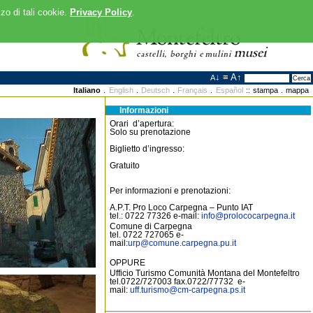
zzo di tali cookie.
Privacy Policy
.
↓
≡
A↑
A
Cerca
Italiano
.
English
.
Deutsch
.
Français
.
Español
::
stampa
.
mappa
Informazioni
Orari d’apertura:
Solo su prenotazione
Biglietto d’ingresso:
Gratuito
Per informazioni e prenotazioni:
A.P.T. Pro Loco Carpegna – Punto IAT
tel.: 0722 77326 e-mail:
info
@
prolococarpegna.it
Comune di Carpegna
tel. 0722 727065 e-
mail:
urp
@
comune.carpegna.pu.it
OPPURE
Ufficio Turismo Comunità Montana del Montefeltro
tel.0722/727003 fax.0722/77732 e-
mail:
uff.turismo
@
cm-carpegna.ps.it