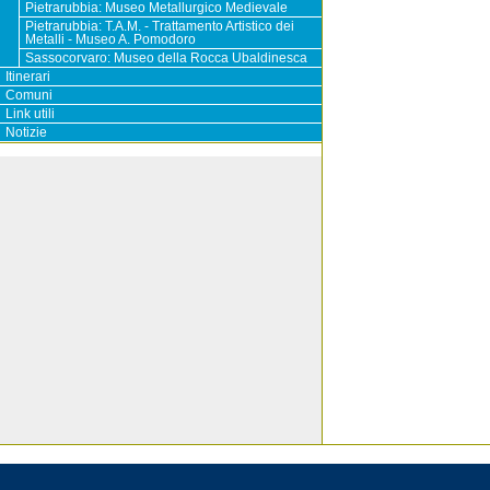
Pietrarubbia: Museo Metallurgico Medievale
Pietrarubbia: T.A.M. - Trattamento Artistico dei
Metalli - Museo A. Pomodoro
Sassocorvaro: Museo della Rocca Ubaldinesca
Itinerari
Comuni
Link utili
Notizie