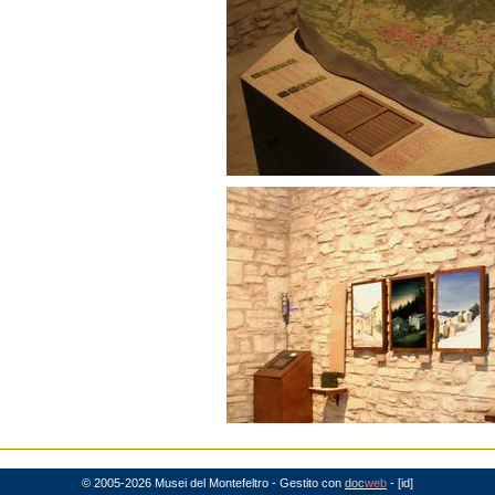
© 2005-2026 Musei del Montefeltro - Gestito con
doc
web
-
[id]