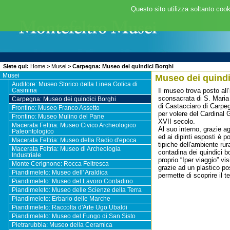
Questo sito utilizza soltanto cook
Siete qui:
Home
>
Musei
>
Carpegna: Museo dei quindici Borghi
Musei
Museo dei quindi
Auditore: Museo Storico della Linea Gotica di
Il museo trova posto all’
Casinina
sconsacrata di S. Maria 
Carpegna: Museo dei quindici Borghi
di Castacciaro di Carpeg
Frontino: Museo Franco Assetto
per volere del Cardinal 
Frontino: Museo Mulino del Pane
XVII secolo.
Macerata Feltria: Museo Civico Archeologico
Al suo interno, grazie ag
Paleontologico
ed ai dipinti esposti è p
Macerata Feltria: Museo della Radio d'epoca
tipiche dell'ambiente rura
Macerata Feltria: Museo di Archeologia
contadina dei quindici b
Industriale
proprio “Iper viaggio” vi
Monte Cerignone: Rocca Feltresca
grazie ad un plastico pos
Piandimeleto: Museo dell' Araldica
permette di scoprire il t
Piandimeleto: Museo del Lavoro Contadino
Piandimeleto: Museo delle Scienze della Terra
Piandimeleto: Erbario delle Marche
Piandimeleto: Raccolta d'Arte Ugo Ubaldi
Piandimeleto: Museo del Fungo di San Sisto
Pietrarubbia: Museo della Ceramica