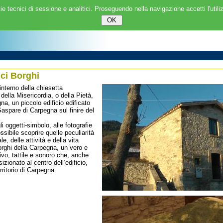
ie tecnici di sessione e analitici. Proseguendo nella navigazione accetti l'utili
ci Borghi
interno della chiesetta
della Misericordia, o della Pietà,
na, un piccolo edificio edificato
Gaspare di Carpegna sul finire del
li oggetti-simbolo, alle fotografie
ossibile scoprire quelle peculiarità
le, delle attività e della vita
orghi della Carpegna, un vero e
sivo, tattile e sonoro che, anche
izionato al centro dell’edificio,
erritorio di Carpegna.