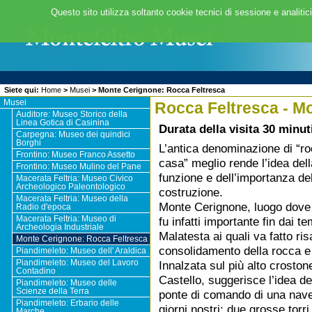
Questo sito utilizza soltanto cookie tecnici di sessione e analitic
Siete qui:
Home
>
Musei
>
Monte Cerignone: Rocca Feltresca
Musei
Rocca Feltresca - M
Auditore: Museo Storico della
Linea Gotica di Casinina
Durata della visita 30 minut
Carpegna: Museo dei quindici
Borghi
L’antica denominazione di “r
Frontino: Museo Franco Assetto
casa” meglio rende l’idea del
Frontino: Museo Mulino del Pane
funzione e dell’importanza de
Macerata Feltria: Museo Civico
Archeologico Paleontologico
costruzione.
Macerata Feltria: Museo della
Monte Cerignone, luogo dove
Radio d'epoca
fu infatti importante fin dai te
Macerata Feltria: Museo di
Archeologia Industriale
Malatesta ai quali va fatto risa
Monte Cerignone: Rocca Feltresca
consolidamento della rocca e 
Piandimeleto: Museo dell' Araldica
Innalzata sul più alto crostone
Piandimeleto: Museo del Lavoro
Contadino
Castello, suggerisce l’idea de
Piandimeleto: Museo delle
Scienze della Terra
ponte di comando di una nav
Piandimeleto: Erbario delle
giorni nostri: due grosse torr
Marche