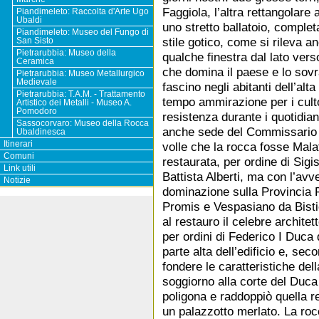
Faggiola, l’altra rettangolare
Piandimeleto: Raccolta d'Arte Ugo
Ubaldi
uno stretto ballatoio, comple
Piandimeleto: Museo del Fungo di
stile gotico, come si rileva a
San Sisto
Pietrarubbia: Museo della
qualche finestra dal lato ver
Ceramica
che domina il paese e lo sovr
Pietrarubbia: Museo Metallurgico
Medievale
fascino negli abitanti dell’al
Pietrarubbia: T.A.M. - Trattamento
tempo ammirazione per i cultor
Artistico dei Metalli - Museo A.
Pomodoro
resistenza durante i quotidian
Sassocorvaro: Museo della Rocca
anche sede del Commissario F
Ubaldinesca
volle che la rocca fosse Mala
Itinerari
Comuni
restaurata, per ordine di Sig
Link utili
Battista Alberti, ma con l’avv
Notizie
dominazione sulla Provincia F
Promis e Vespasiano da Bistic
al restauro il celebre archite
per ordini di Federico I Duca 
parte alta dell’edificio e, se
fondere le caratteristiche del
soggiorno alla corte del Duca
poligona e raddoppiò quella re
un palazzotto merlato. La roc