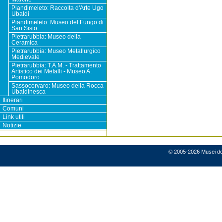
Piandimeleto: Raccolta d'Arte Ugo
Ubaldi
Piandimeleto: Museo del Fungo di
San Sisto
Pietrarubbia: Museo della
Ceramica
Pietrarubbia: Museo Metallurgico
Medievale
Pietrarubbia: T.A.M. - Trattamento
Artistico dei Metalli - Museo A.
Pomodoro
Sassocorvaro: Museo della Rocca
Ubaldinesca
Itinerari
Comuni
Link utili
Notizie
© 2005-2026 Musei del