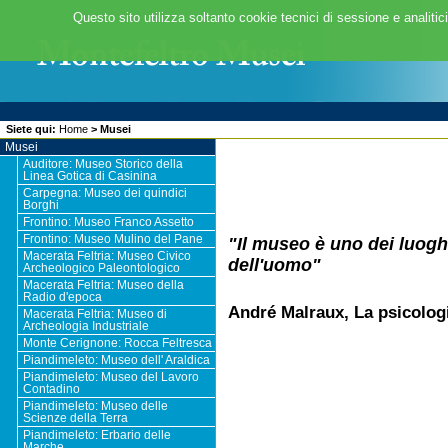
Questo sito utilizza soltanto cookie tecnici di sessione e analitic
Siete qui:
Home
>
Musei
Musei
Auditore: Museo Storico della
Linea Gotica di Casinina
Carpegna: Museo dei quindici
Borghi
Frontino: Museo Franco Assetto
Frontino: Museo Mulino del Pane
"Il museo è uno dei luogh
Macerata Feltria: Museo Civico
dell'uomo"
Archeologico Paleontologico
Macerata Feltria: Museo della
Radio d'epoca
André Malraux, La psicologi
Macerata Feltria: Museo di
Archeologia Industriale
Monte Cerignone: Rocca Feltresca
Piandimeleto: Museo dell' Araldica
Piandimeleto: Museo del Lavoro
Contadino
Piandimeleto: Museo delle
Scienze della Terra
Piandimeleto: Erbario delle
Marche