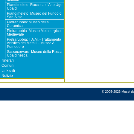
Piandimeleto: Raccolta d'Arte Ugo
Ubaldi
Piandimeleto: Museo del Fungo di
San Sisto
Pietrarubbia: Museo della
Ceramica
Pietrarubbia: Museo Metallurgico
Medievale
Pietrarubbia: T.A.M. - Trattamento
Artistico dei Metalli - Museo A.
Pomodoro
Sassocorvaro: Museo della Rocca
Ubaldinesca
Itinerari
Comuni
Link utili
Notizie
© 2005-2026 Musei del