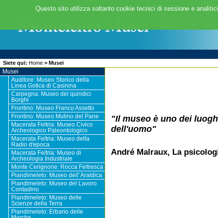
Questo sito utilizza soltanto cookie tecnici di sessione e analitic
Siete qui:
Home
>
Musei
Musei
Auditore: Museo Storico della
Linea Gotica di Casinina
Carpegna: Museo dei quindici
Borghi
Frontino: Museo Franco Assetto
Frontino: Museo Mulino del Pane
"Il museo è uno dei luogh
Macerata Feltria: Museo Civico
dell'uomo"
Archeologico Paleontologico
Macerata Feltria: Museo della
Radio d'epoca
André Malraux, La psicologi
Macerata Feltria: Museo di
Archeologia Industriale
Monte Cerignone: Rocca Feltresca
Piandimeleto: Museo dell' Araldica
Piandimeleto: Museo del Lavoro
Contadino
Piandimeleto: Museo delle
Scienze della Terra
Piandimeleto: Erbario delle
Marche